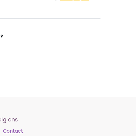
s?
olg ons
Contact